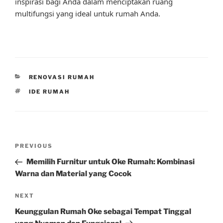
inspirasi bagi Anda dalam menciptakan ruang
multifungsi yang ideal untuk rumah Anda.
CATEGORIES
RENOVASI RUMAH
TAGS
IDE RUMAH
Post
Previous
PREVIOUS
navigation
Post
Memilih Furnitur untuk Oke Rumah: Kombinasi
Warna dan Material yang Cocok
Next
NEXT
Post
Keunggulan Rumah Oke sebagai Tempat Tinggal