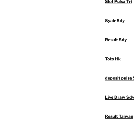
Slot Pulsa Tri
Syair Sdy
Result Sdy
Toto Hk
deposit pulsa
Live Draw Sd
Result Taiwan