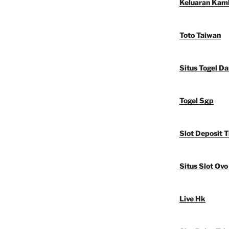
Keluaran Kam
Toto Taiwan
Situs Togel D
Togel Sgp
Slot Deposit T
Situs Slot Ovo
Live Hk