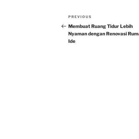
Post
Previous
PREVIOUS
navigation
Post
Membuat Ruang Tidur Lebih
Nyaman dengan Renovasi Rum
Ide