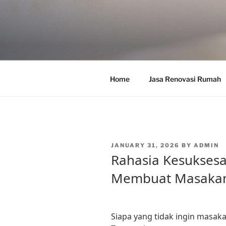
Skip
to
content
Home
Jasa Renovasi Rumah
POSTED
JANUARY 31, 2026
BY
ADMIN
ON
Rahasia Kesukses
Membuat Masakan
Siapa yang tidak ingin masaka