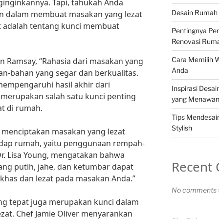
inginkannya. Tapi, tahukah Anda
Desain Rumah 
an dalam membuat masakan yang lezat
ut adalah tentang kunci membuat
Pentingnya Pe
Renovasi Rum
Cara Memilih 
n Ramsay, “Rahasia dari masakan yang
Anda
n-bahan yang segar dan berkualitas.
mempengaruhi hasil akhir dari
Inspirasi Desa
 merupakan salah satu kunci penting
yang Menawa
t di rumah.
Tips Mendesa
Stylish
m menciptakan masakan yang lezat
edap rumah, yaitu penggunaan rempah-
 Dr. Lisa Young, mengatakan bahwa
Recent
ng putih, jahe, dan ketumbar dapat
khas dan lezat pada masakan Anda.”
No comments t
ang tepat juga merupakan kunci dalam
zat. Chef Jamie Oliver menyarankan