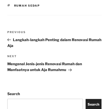
TAGS
RUMAH SEDAP
Post
Previous
PREVIOUS
navigation
Post
Langkah-langkah Penting dalam Renovasi Rumah
Aja
Next
NEXT
Post
Mengenal Jenis-jenis Renovasi Rumah dan
Manfaatnya untuk Aja Rumahmu
Search
Search