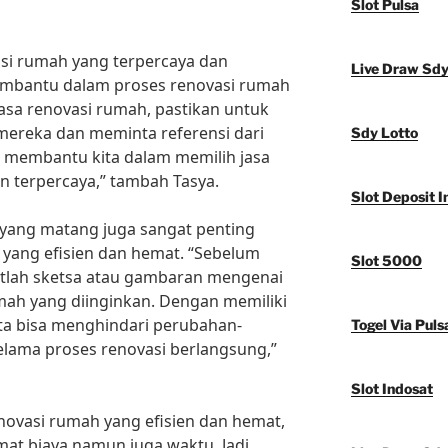
Slot Pulsa
vasi rumah yang terpercaya dan
Live Draw Sd
mbantu dalam proses renovasi rumah
 jasa renovasi rumah, pastikan untuk
 mereka dan meminta referensi dari
Sdy Lotto
an membantu kita dalam memilih jasa
n terpercaya,” tambah Tasya.
Slot Deposit I
 yang matang juga sangat penting
yang efisien dan hemat. “Sebelum
Slot 5000
atlah sketsa atau gambaran mengenai
mah yang diinginkan. Dengan memiliki
ta bisa menghindari perubahan-
Togel Via Puls
elama proses renovasi berlangsung,”
Slot Indosat
ovasi rumah yang efisien dan hemat,
mat biaya namun juga waktu. Jadi,