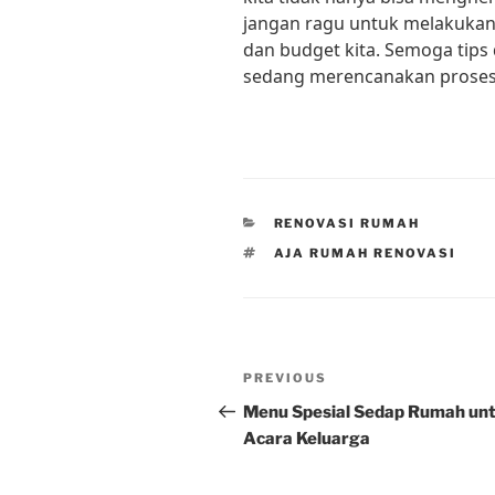
jangan ragu untuk melakukan
dan budget kita. Semoga tips
sedang merencanakan proses
CATEGORIES
RENOVASI RUMAH
TAGS
AJA RUMAH RENOVASI
Post
Previous
PREVIOUS
navigation
Post
Menu Spesial Sedap Rumah un
Acara Keluarga