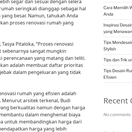
lebih segar dan sesuai dengan selera
Cara Memilih 
 rumah seringkali dianggap sebagai hal
Anda
a yang besar. Namun, tahukah Anda
kan proses renovasi rumah yang
Inspirasi Desa
yang Menawa
Tips Mendesa
 Tasya Pitaloka, “Proses renovasi
Stylish
t sebenarnya sangat mungkin
ki perencanaan yang matang dan teliti.
Tips dan Trik 
ukan adalah membuat daftar prioritas
Tips Desain R
rjebak dalam pengeluaran yang tidak
Efisien
renovasi rumah yang efisien adalah
Recent
. Menurut arsitek terkenal, Budi
 yang berkualitas namun dengan harga
t membantu dalam menghemat biaya
No comments t
 lupa untuk membandingkan harga dari
mendapatkan harga yang lebih