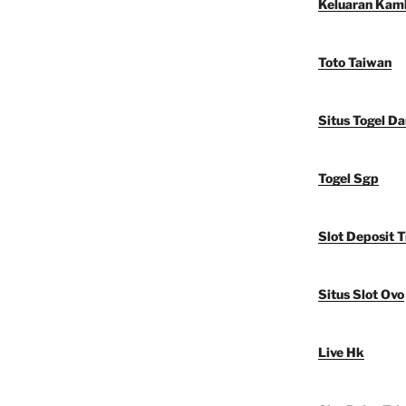
Keluaran Kam
Toto Taiwan
Situs Togel D
Togel Sgp
Slot Deposit T
Situs Slot Ovo
Live Hk