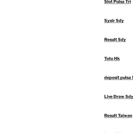
Slot Pulsa Tri
Syair Sdy
Result Sdy
Toto Hk
deposit pulsa
Live Draw Sd
Result Taiwan