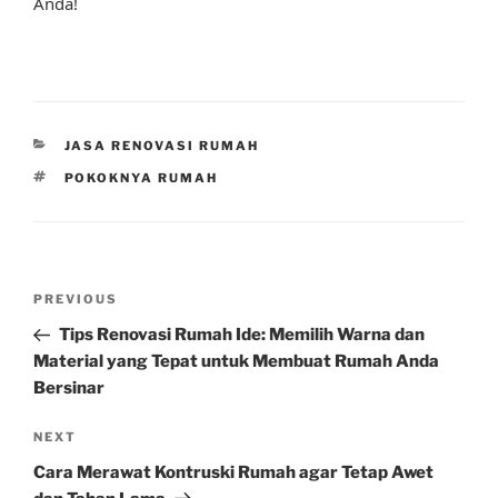
Anda!
CATEGORIES
JASA RENOVASI RUMAH
TAGS
POKOKNYA RUMAH
Post
Previous
PREVIOUS
navigation
Post
Tips Renovasi Rumah Ide: Memilih Warna dan
Material yang Tepat untuk Membuat Rumah Anda
Bersinar
Next
NEXT
Post
Cara Merawat Kontruski Rumah agar Tetap Awet