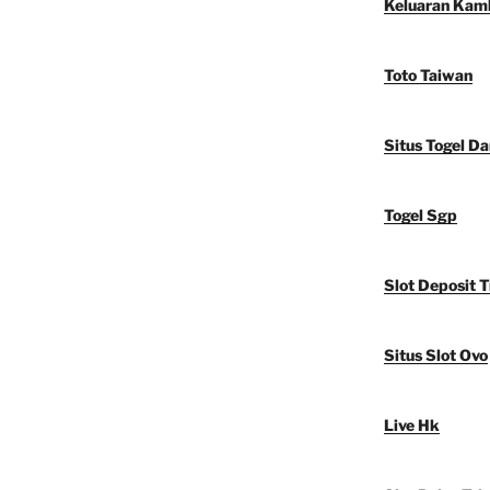
Keluaran Kam
Toto Taiwan
Situs Togel D
Togel Sgp
Slot Deposit T
Situs Slot Ovo
Live Hk