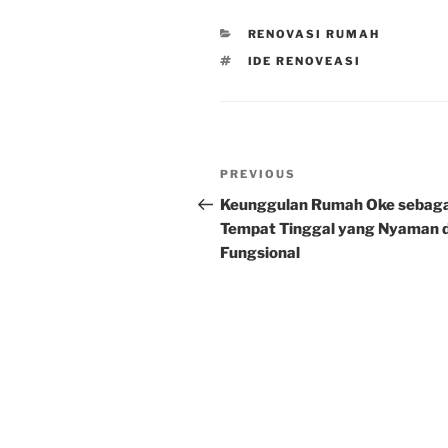
CATEGORIES
RENOVASI RUMAH
TAGS
IDE RENOVEASI
Post
Previous
PREVIOUS
navigation
Post
Keunggulan Rumah Oke sebaga
Tempat Tinggal yang Nyaman 
Fungsional