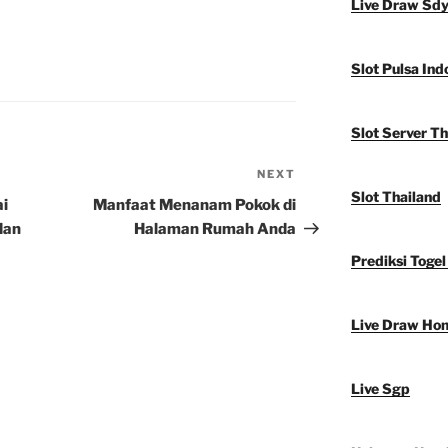
Live Draw Sd
Slot Pulsa Ind
Slot Server Th
NEXT
Next
Slot Thailand
Post
i
Manfaat Menanam Pokok di
dan
Halaman Rumah Anda
Prediksi Togel
Live Draw Ho
Live Sgp