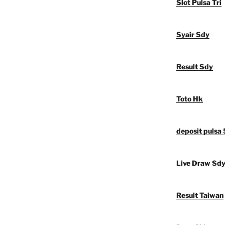
Slot Pulsa Tri
Syair Sdy
Result Sdy
Toto Hk
deposit pulsa
Live Draw Sd
Result Taiwan