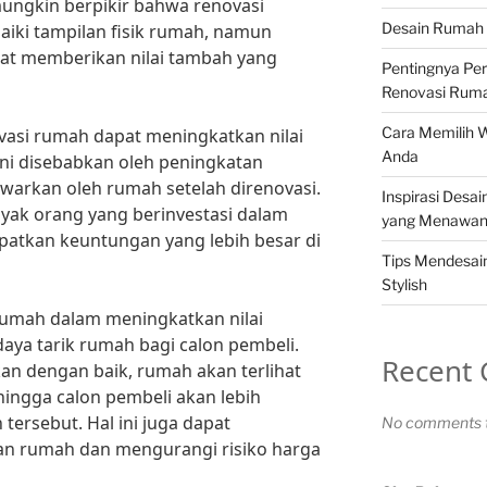
mungkin berpikir bahwa renovasi
Desain Rumah 
ki tampilan fisik rumah, namun
pat memberikan nilai tambah yang
Pentingnya Pe
Renovasi Rum
Cara Memilih 
vasi rumah dapat meningkatkan nilai
Anda
 ini disebabkan oleh peningkatan
tawarkan oleh rumah setelah direnovasi.
Inspirasi Desa
nyak orang yang berinvestasi dalam
yang Menawa
atkan keuntungan yang lebih besar di
Tips Mendesa
Stylish
rumah dalam meningkatkan nilai
aya tarik rumah bagi calon pembeli.
Recent
an dengan baik, rumah akan terlihat
hingga calon pembeli akan lebih
tersebut. Hal ini juga dapat
No comments t
n rumah dan mengurangi risiko harga