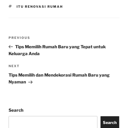
TAGS
ITU RENOVASI RUMAH
Post
Previous
PREVIOUS
navigation
Post
Tips Memilih Rumah Baru yang Tepat untuk
Keluarga Anda
Next
NEXT
Post
Tips Memilih dan Mendekorasi Rumah Baru yang
Nyaman
Search
Search