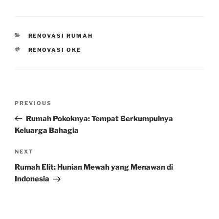
CATEGORIES
RENOVASI RUMAH
TAGS
RENOVASI OKE
Post
Previous
PREVIOUS
navigation
Post
Rumah Pokoknya: Tempat Berkumpulnya
Keluarga Bahagia
Next
NEXT
Post
Rumah Elit: Hunian Mewah yang Menawan di
Indonesia