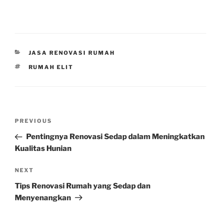
CATEGORIES
JASA RENOVASI RUMAH
TAGS
RUMAH ELIT
Post
Previous
PREVIOUS
navigation
Post
Pentingnya Renovasi Sedap dalam Meningkatkan
Kualitas Hunian
Next
NEXT
Post
Tips Renovasi Rumah yang Sedap dan
Menyenangkan