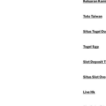
Keluaran Kam
Toto Taiwan
Situs Togel D
Togel Sgp
Slot Deposit T
Situs Slot Ovo
Live Hk