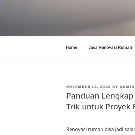
Skip
to
content
Home
Jasa Renovasi Rumah
POSTED
NOVEMBER 13, 2025
BY
ADMIN
ON
Panduan Lengkap 
Trik untuk Proyek
Renovasi rumah bisa jadi sal