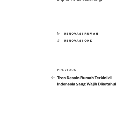
CATEGORIES
RENOVASI RUMAH
TAGS
RENOVASI OKE
Post
Previous
PREVIOUS
navigation
Post
Tren Desain Rumah Terkini di
Indonesia yang Wajib Diketahui