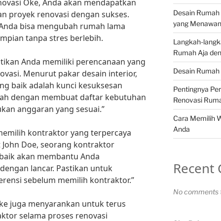
ovasi Oke, Anda akan mendapatkan
Desain Rumah 
kan proyek renovasi dengan sukses.
yang Menawa
 Anda bisa mengubah rumah lama
mpian tanpa stres berlebih.
Langkah-langk
Rumah Aja den
stikan Anda memiliki perencanaan yang
Desain Rumah 
asi. Menurut pakar desain interior,
ng baik adalah kunci kesuksesan
Pentingnya Pe
ilah dengan membuat daftar kebutuhan
Renovasi Rum
ukan anggaran yang sesuai.”
Cara Memilih 
Anda
 memilih kontraktor yang terpercaya
John Doe, seorang kontraktor
 baik akan membantu Anda
Recent
dengan lancar. Pastikan untuk
erensi sebelum memilih kontraktor.”
No comments t
ke juga menyarankan untuk terus
ktor selama proses renovasi