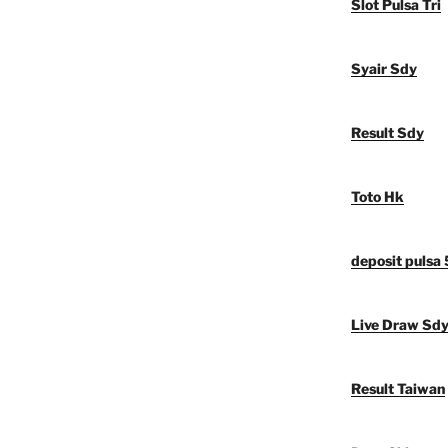
Slot Pulsa Tri
Syair Sdy
Result Sdy
Toto Hk
deposit pulsa
Live Draw Sd
Result Taiwan