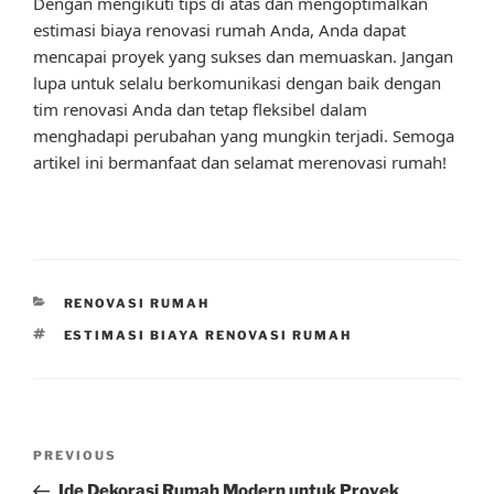
Dengan mengikuti tips di atas dan mengoptimalkan
estimasi biaya renovasi rumah Anda, Anda dapat
mencapai proyek yang sukses dan memuaskan. Jangan
lupa untuk selalu berkomunikasi dengan baik dengan
tim renovasi Anda dan tetap fleksibel dalam
menghadapi perubahan yang mungkin terjadi. Semoga
artikel ini bermanfaat dan selamat merenovasi rumah!
CATEGORIES
RENOVASI RUMAH
TAGS
ESTIMASI BIAYA RENOVASI RUMAH
Post
Previous
PREVIOUS
navigation
Post
Ide Dekorasi Rumah Modern untuk Proyek