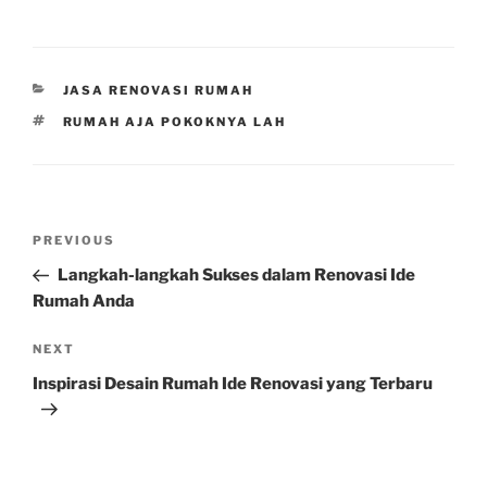
CATEGORIES
JASA RENOVASI RUMAH
TAGS
RUMAH AJA POKOKNYA LAH
Post
Previous
PREVIOUS
navigation
Post
Langkah-langkah Sukses dalam Renovasi Ide
Rumah Anda
Next
NEXT
Post
Inspirasi Desain Rumah Ide Renovasi yang Terbaru