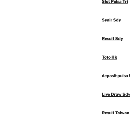
Slot Pulsa Tri
Syair Sdy
Result Sdy
Toto Hk
deposit pulsa
Live Draw Sd
Result Taiwan