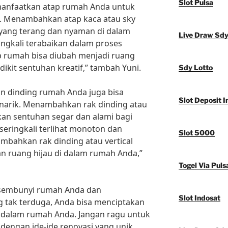
Slot Pulsa
emanfaatkan atap rumah Anda untuk
. Menambahkan atap kaca atau sky
 yang terang dan nyaman di dalam
Live Draw Sd
ngkali terabaikan dalam proses
p rumah bisa diubah menjadi ruang
kit sentuhan kreatif,” tambah Yuni.
Sdy Lotto
n dinding rumah Anda juga bisa
Slot Deposit I
enarik. Menambahkan rak dinding atau
kan sentuhan segar dan alami bagi
eringkali terlihat monoton dan
Slot 5000
ahkan rak dinding atau vertical
n ruang hijau di dalam rumah Anda,”
Togel Via Puls
rsembunyi rumah Anda dan
Slot Indosat
 tak terduga, Anda bisa menciptakan
i dalam rumah Anda. Jangan ragu untuk
dengan ide-ide renovasi yang unik