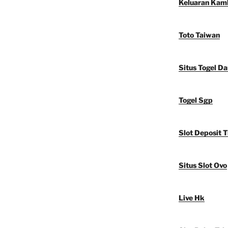
Keluaran Kam
Toto Taiwan
Situs Togel D
Togel Sgp
Slot Deposit T
Situs Slot Ovo
Live Hk