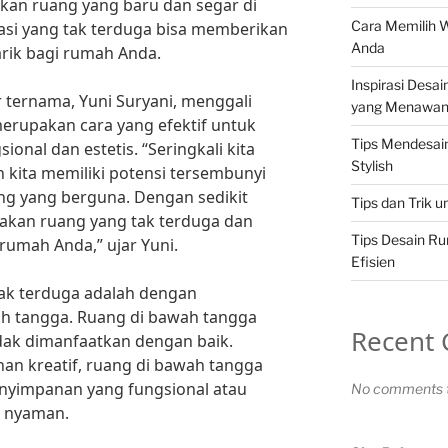
kan ruang yang baru dan segar di
Cara Memilih 
asi yang tak terduga bisa memberikan
Anda
rik bagi rumah Anda.
Inspirasi Desa
r ternama, Yuni Suryani, menggali
yang Menawa
erupakan cara yang efektif untuk
Tips Mendesa
onal dan estetis. “Seringkali kita
Stylish
kita memiliki potensi tersembunyi
ng yang berguna. Dengan sedikit
Tips dan Trik 
ptakan ruang yang tak terduga dan
Tips Desain R
umah Anda,” ujar Yuni.
Efisien
 tak terduga adalah dengan
h tangga. Ruang di bawah tangga
Recent
idak dimanfaatkan dengan baik.
an kreatif, ruang di bawah tangga
enyimpanan yang fungsional atau
No comments t
g nyaman.