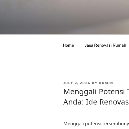
Skip
to
content
Home
Jasa Renovasi Rumah
POSTED
JULY 2, 2026
BY
ADMIN
ON
Menggali Potensi
Anda: Ide Renovas
Menggali potensi tersembuny