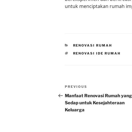
untuk menciptakan rumah im
CATEGORIES
RENOVASI RUMAH
TAGS
RENOVASI IDE RUMAH
Post
Previous
PREVIOUS
navigation
Post
Manfaat Renovasi Rumah yang
Sedap untuk Kesejahteraan
Keluarga