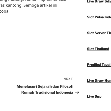
Live Draw Sd
s kantong. Semoga artikel ini
coba!
Slot Pulsa Ind
Slot Server Th
Slot Thailand
Prediksi Togel
NEXT
Next
Live Draw Ho
Post
s
Menelusuri Sejarah dan Filosofi
Rumah Tradisional Indonesia
Live Sgp