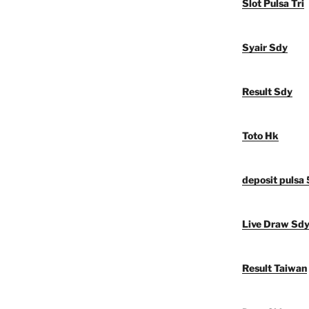
Slot Pulsa Tri
Syair Sdy
Result Sdy
Toto Hk
deposit pulsa
Live Draw Sd
Result Taiwan