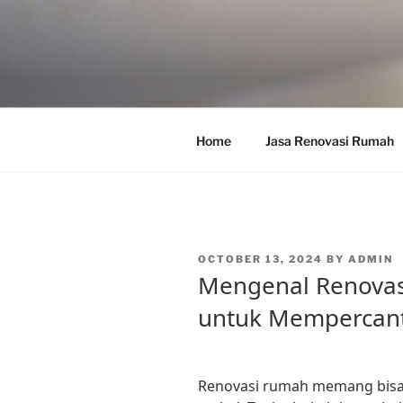
Skip
to
content
Home
Jasa Renovasi Rumah
POSTED
OCTOBER 13, 2024
BY
ADMIN
ON
Mengenal Renovas
untuk Mempercan
Renovasi rumah memang bisa