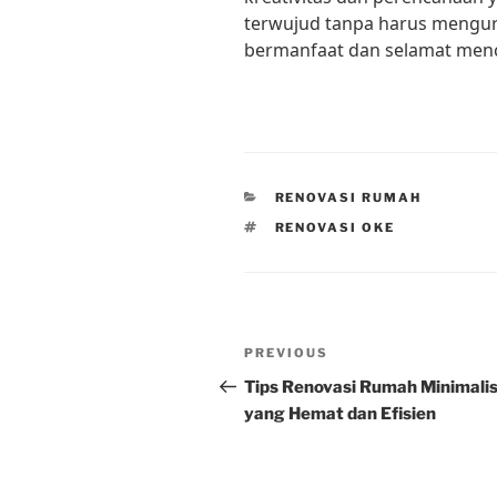
terwujud tanpa harus mengura
bermanfaat dan selamat men
CATEGORIES
RENOVASI RUMAH
TAGS
RENOVASI OKE
Post
Previous
PREVIOUS
navigation
Post
Tips Renovasi Rumah Minimali
yang Hemat dan Efisien