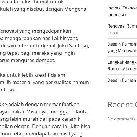
hwa ada solusi hemat untuk
Inovasi Teknol
tulah yang disebut dengan Mengenal
Indonesia
Renovasi Ruma
 renovasi yang mengedepankan
Tepat
npa mengorbankan hasil akhir yang
Desain Rumah 
esain interior terkenal, Joko Santoso,
yang Menawa
ang tepat bagi mereka yang ingin
arus menguras dompet.
Langkah-langk
Rumah Aja den
ta untuk lebih kreatif dalam
Desain Rumah 
lih material yang berkualitas namun
antoso.
Recent
i Oke adalah dengan memanfaatkan
ayak pakai. Misalnya, mengganti lantai
yang lebih murah daripada keramik
No comments t
lan elegan. Dengan cara ini, kita bisa
mun tetap mendapatkan hasil yang