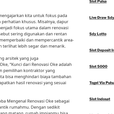
Slot Pulsa
 mengajarkan kita untuk fokus pada
Live Draw Sd
perhatian khusus. Misalnya, dapur
menjadi fokus utama dalam renovasi
sebut sering digunakan dan rentan
Sdy Lotto
 memperbaiki dan mempercantik area-
 terlihat lebih segar dan menarik.
Slot Deposit I
g arsitek yang juga
e, “Kunci dari Renovasi Oke adalah
Slot 5000
 pemilihan kontraktor yang
kita bisa menghindari biaya tambahan
patkan hasil renovasi yang sesuai
Togel Via Puls
Slot Indosat
coba Mengenal Renovasi Oke sebagai
ntik rumahmu. Dengan sedikit
 yang matang, rumah impianmu bisa