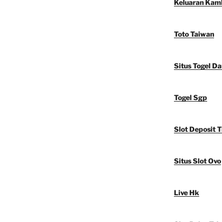
Keluaran Kam
Toto Taiwan
Situs Togel D
Togel Sgp
Slot Deposit T
Situs Slot Ovo
Live Hk