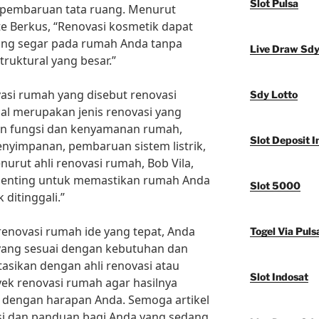
Slot Pulsa
au pembaruan tata ruang. Menurut
ate Berkus, “Renovasi kosmetik dapat
ang segar pada rumah Anda tanpa
Live Draw Sd
ruktural yang besar.”
ovasi rumah yang disebut renovasi
Sdy Lotto
nal merupakan jenis renovasi yang
an fungsi dan kenyamanan rumah,
Slot Deposit I
nyimpanan, pembaruan sistem listrik,
nurut ahli renovasi rumah, Bob Vila,
 penting untuk memastikan rumah Anda
Slot 5000
ditinggali.”
renovasi rumah ide yang tepat, Anda
Togel Via Puls
 yang sesuai dengan kebutuhan dan
tasikan dengan ahli renovasi atau
Slot Indosat
ek renovasi rumah agar hasilnya
dengan harapan Anda. Semoga artikel
si dan panduan bagi Anda yang sedang