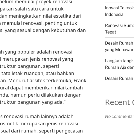
ebelum memulai proyek renovasi
Inovasi Teknol
akan salah satu cara untuk
Indonesia
n meningkatkan nilai estetika dari
memulai renovasi, penting untuk
Renovasi Ruma
asi yang sesuai dengan kebutuhan dan
Tepat
Desain Rumah 
yang Menawa
ah yang populer adalah renovasi
al merupakan jenis renovasi yang
Langkah-langk
truktur bangunan, seperti
Rumah Aja den
ata letak ruangan, atau bahkan
Desain Rumah 
n. Menurut arsitek terkemuka, Frank
ktural dapat memberikan nilai tambah
Anda, namun perlu dilakukan dengan
Recent
struktur bangunan yang ada.”
nis renovasi rumah lainnya adalah
No comments t
kosmetik merupakan jenis renovasi
sual dari rumah, seperti pengecatan