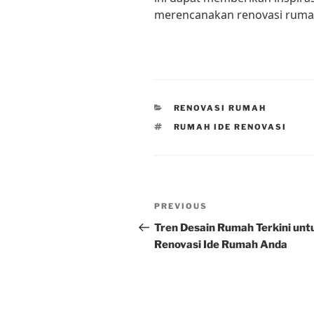
merencanakan renovasi ruma
CATEGORIES
RENOVASI RUMAH
TAGS
RUMAH IDE RENOVASI
Post
Previous
PREVIOUS
navigation
Post
Tren Desain Rumah Terkini unt
Renovasi Ide Rumah Anda