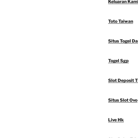
Keluaran Kam
Toto Taiwan
Situs Togel D
Togel Sgp
Slot Deposit T
Situs Slot Ovo
Live Hk