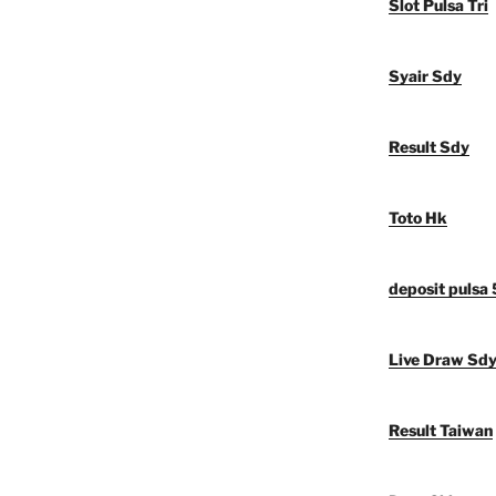
Slot Pulsa Tri
Syair Sdy
Result Sdy
Toto Hk
deposit pulsa
Live Draw Sd
Result Taiwan