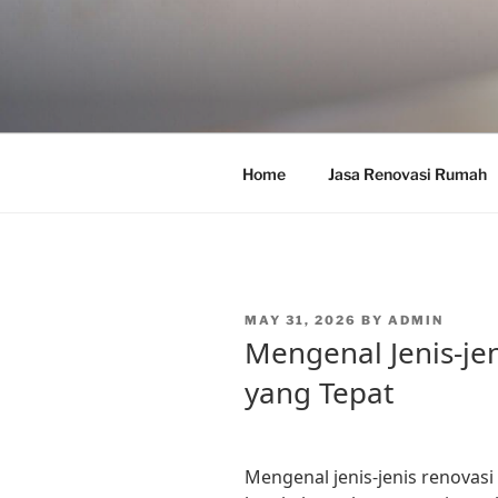
Skip
to
content
Home
Jasa Renovasi Rumah
POSTED
MAY 31, 2026
BY
ADMIN
ON
Mengenal Jenis-je
yang Tepat
Mengenal jenis-jenis renovasi