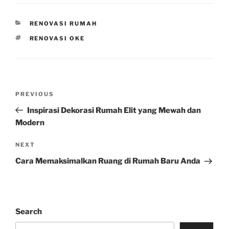
CATEGORIES
RENOVASI RUMAH
TAGS
RENOVASI OKE
Post
Previous
PREVIOUS
navigation
Post
Inspirasi Dekorasi Rumah Elit yang Mewah dan
Modern
Next
NEXT
Post
Cara Memaksimalkan Ruang di Rumah Baru Anda
Search