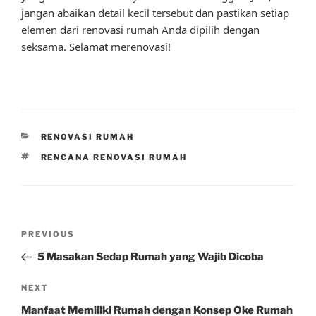
jangan abaikan detail kecil tersebut dan pastikan setiap
elemen dari renovasi rumah Anda dipilih dengan
seksama. Selamat merenovasi!
CATEGORIES
RENOVASI RUMAH
TAGS
RENCANA RENOVASI RUMAH
Post
Previous
PREVIOUS
navigation
Post
5 Masakan Sedap Rumah yang Wajib Dicoba
Next
NEXT
Post
Manfaat Memiliki Rumah dengan Konsep Oke Rumah