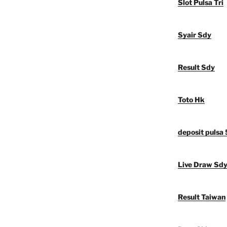
Slot Pulsa Tri
Syair Sdy
Result Sdy
Toto Hk
deposit pulsa
Live Draw Sd
Result Taiwan