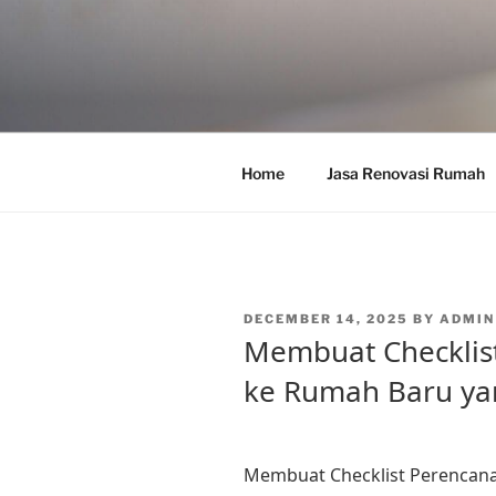
Skip
to
content
Home
Jasa Renovasi Rumah
POSTED
DECEMBER 14, 2025
BY
ADMIN
ON
Membuat Checklis
ke Rumah Baru yan
Membuat Checklist Perencana