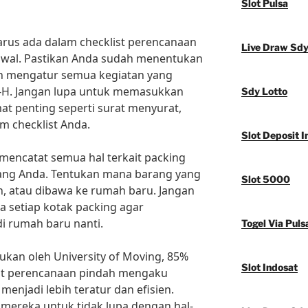
Slot Pulsa
harus ada dalam checklist perencanaan
Live Draw Sd
dwal. Pastikan Anda sudah menentukan
an mengatur semua kegiatan yang
i-H. Jangan lupa untuk memasukkan
Sdy Lotto
at penting seperti surat menyurat,
lam checklist Anda.
Slot Deposit I
a mencatat semua hal terkait packing
ng Anda. Tentukan mana barang yang
Slot 5000
, atau dibawa ke rumah baru. Jangan
a setiap kotak packing agar
i rumah baru nanti.
Togel Via Puls
ukan oleh University of Moving, 85%
Slot Indosat
st perencanaan pindah mengaku
enjadi lebih teratur dan efisien.
mereka untuk tidak lupa dengan hal-