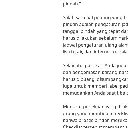
pindah.”
Salah satu hal penting yang 
pindah adalah pengaturan ja
tanggal pindah yang tepat d
harus dilakukan sebelum har
jadwal pengaturan ulang alam
listrik, air, dan internet ke da
Selain itu, pastikan Anda jug
dan pengemasan barang-bara
harus dibuang, disumbangkan
lupa untuk memberi label pad
memudahkan Anda saat tiba d
Menurut penelitian yang dilak
orang yang membuat checkli
bahwa proses pindah mereka m
Checklist tersebut membantu 