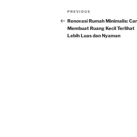
Post
Previous
PREVIOUS
navigation
Post
Renovasi Rumah Minimalis: Ca
Membuat Ruang Kecil Terlihat
Lebih Luas dan Nyaman