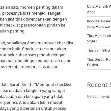
Cara Memilih 
 salah satu momen penting dalam
Anda
 prosesnya bisa menjadi sangat
n jika tidak direncanakan dengan
Inspirasi Desa
at checklist perencanaan pindah ke
yang Menawa
atlah penting.
Tips Mendesa
Stylish
ah, sebaiknya Anda membuat checklist
dengan baik. Checklist tersebut akan
Tips dan Trik 
ur seluruh proses pindah dengan
Tips Desain R
siapan packing hingga pengaturan ulang
Efisien
us tercatat dengan jelas dalam
Recent
dah, Sarah Smith, “Membuat checklist
 baru adalah langkah yang sangat
ekacauan dan kerugian yang tidak
No comments t
terperinci, Anda akan lebih mudah
aya yang diperlukan untuk proses