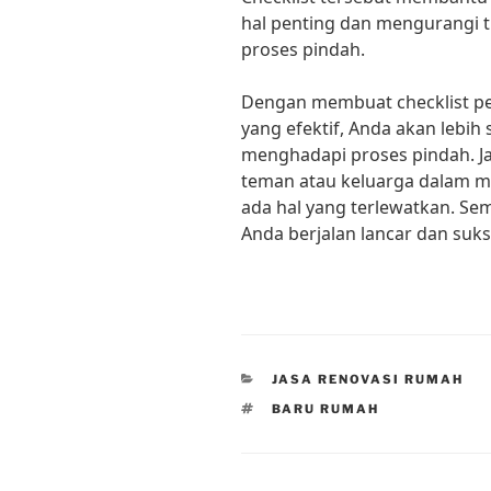
hal penting dan mengurangi ti
proses pindah.
Dengan membuat checklist p
yang efektif, Anda akan lebih 
menghadapi proses pindah. J
teman atau keluarga dalam me
ada hal yang terlewatkan. S
Anda berjalan lancar dan suks
CATEGORIES
JASA RENOVASI RUMAH
TAGS
BARU RUMAH