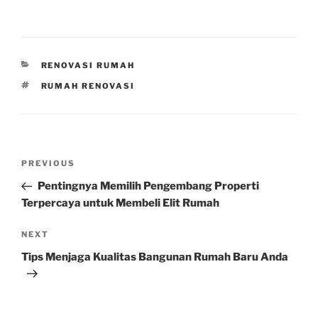
CATEGORIES
RENOVASI RUMAH
TAGS
RUMAH RENOVASI
Post
Previous
PREVIOUS
navigation
Post
Pentingnya Memilih Pengembang Properti
Terpercaya untuk Membeli Elit Rumah
Next
NEXT
Post
Tips Menjaga Kualitas Bangunan Rumah Baru Anda