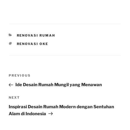
CATEGORIES
RENOVASI RUMAH
TAGS
RENOVASI OKE
Post
Previous
PREVIOUS
navigation
Post
Ide Desain Rumah Mungil yang Menawan
Next
NEXT
Post
Inspirasi Desain Rumah Modern dengan Sentuhan
Alam di Indonesia