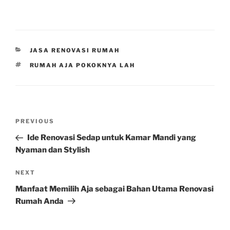
CATEGORIES
JASA RENOVASI RUMAH
TAGS
RUMAH AJA POKOKNYA LAH
Post
Previous
PREVIOUS
navigation
Post
Ide Renovasi Sedap untuk Kamar Mandi yang
Nyaman dan Stylish
Next
NEXT
Post
Manfaat Memilih Aja sebagai Bahan Utama Renovasi
Rumah Anda