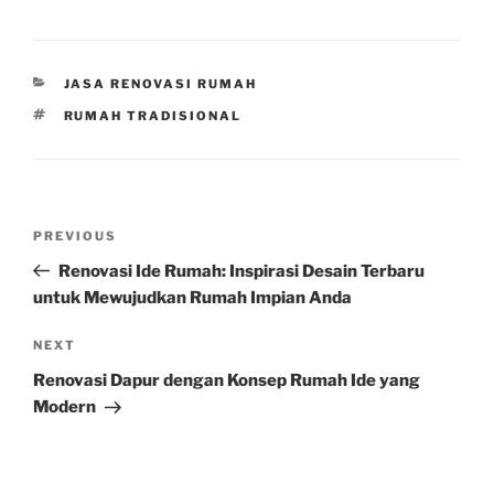
CATEGORIES
JASA RENOVASI RUMAH
TAGS
RUMAH TRADISIONAL
Post
Previous
PREVIOUS
navigation
Post
Renovasi Ide Rumah: Inspirasi Desain Terbaru
untuk Mewujudkan Rumah Impian Anda
Next
NEXT
Post
Renovasi Dapur dengan Konsep Rumah Ide yang
Modern