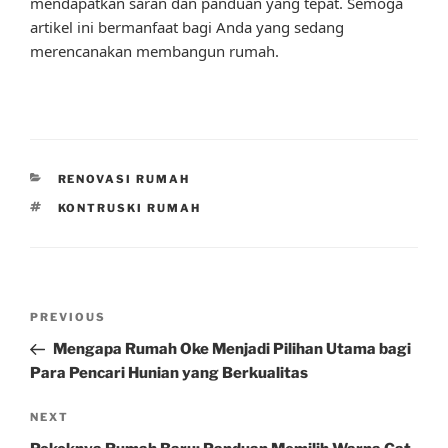
mendapatkan saran dan panduan yang tepat. Semoga
artikel ini bermanfaat bagi Anda yang sedang
merencanakan membangun rumah.
CATEGORIES
RENOVASI RUMAH
TAGS
KONTRUSKI RUMAH
Post
Previous
PREVIOUS
navigation
Post
Mengapa Rumah Oke Menjadi Pilihan Utama bagi
Para Pencari Hunian yang Berkualitas
Next
NEXT
Post