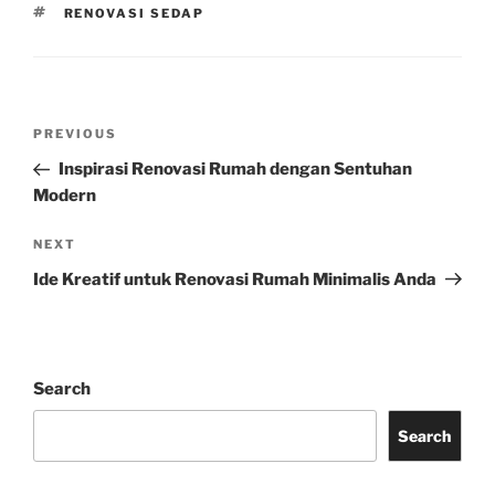
TAGS
RENOVASI SEDAP
Post
Previous
PREVIOUS
navigation
Post
Inspirasi Renovasi Rumah dengan Sentuhan
Modern
Next
NEXT
Post
Ide Kreatif untuk Renovasi Rumah Minimalis Anda
Search
Search