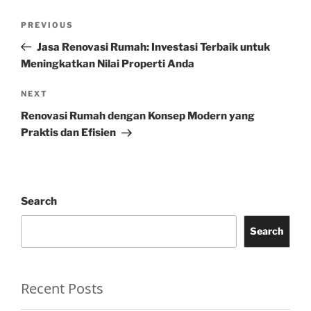
Post
Previous
PREVIOUS
navigation
Post
Jasa Renovasi Rumah: Investasi Terbaik untuk
Meningkatkan Nilai Properti Anda
Next
NEXT
Post
Renovasi Rumah dengan Konsep Modern yang
Praktis dan Efisien
Search
Search
Recent Posts