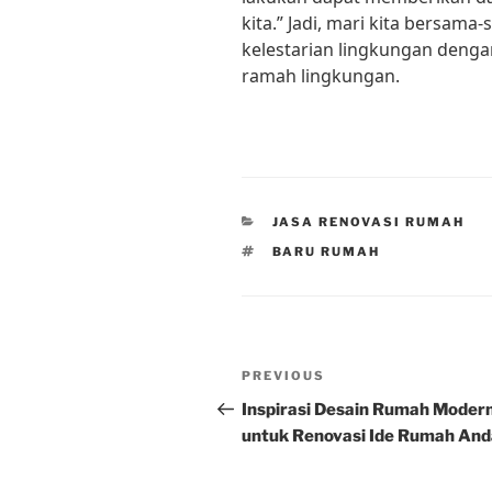
kita.” Jadi, mari kita bersam
kelestarian lingkungan deng
ramah lingkungan.
CATEGORIES
JASA RENOVASI RUMAH
TAGS
BARU RUMAH
Post
Previous
PREVIOUS
navigation
Post
Inspirasi Desain Rumah Moder
untuk Renovasi Ide Rumah And