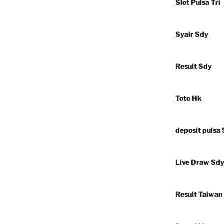
Slot Pulsa Tri
Syair Sdy
Result Sdy
Toto Hk
deposit pulsa
Live Draw Sd
Result Taiwan