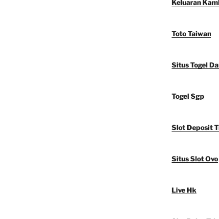
Keluaran Kam
Toto Taiwan
Situs Togel D
Togel Sgp
Slot Deposit T
Situs Slot Ovo
Live Hk