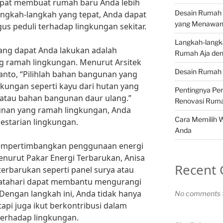
pat membuat rumah baru Anda lebih
Desain Rumah 
ngkah-langkah yang tepat, Anda dapat
yang Menawa
us peduli terhadap lingkungan sekitar.
Langkah-langk
ang dapat Anda lakukan adalah
Rumah Aja den
 ramah lingkungan. Menurut Arsitek
Desain Rumah 
nto, “Pilihlah bahan bangunan yang
ngkungan seperti kayu dari hutan yang
Pentingnya Pe
n atau bahan bangunan daur ulang.”
Renovasi Rum
nan yang ramah lingkungan, Anda
Cara Memilih 
estarian lingkungan.
Anda
 mempertimbangkan penggunaan energi
nurut Pakar Energi Terbarukan, Anisa
Recent
terbarukan seperti panel surya atau
matahari dapat membantu mengurangi
Dengan langkah ini, Anda tidak hanya
No comments t
tapi juga ikut berkontribusi dalam
erhadap lingkungan.