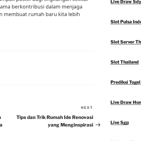
Live Draw Sd
a-sama berkontribusi dalam menjaga
an membuat rumah baru kita lebih
Slot Pulsa Ind
Slot Server Th
Slot Thailand
Prediksi Togel
Live Draw Ho
NEXT
Next
Post
n
Tips dan Trik Rumah Ide Renovasi
Live Sgp
a
yang Menginspirasi