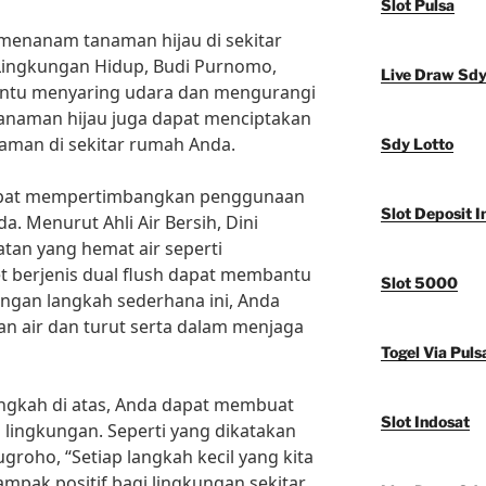
Slot Pulsa
 menanam tanaman hijau di sekitar
Lingkungan Hidup, Budi Purnomo,
Live Draw Sd
ntu menyaring udara dan mengurangi
 tanaman hijau juga dapat menciptakan
aman di sekitar rumah Anda.
Sdy Lotto
 dapat mempertimbangkan penggunaan
Slot Deposit I
da. Menurut Ahli Air Bersih, Dini
tan yang hemat air seperti
t berjenis dual flush dapat membantu
Slot 5000
ngan langkah sederhana ini, Anda
 air dan turut serta dalam menjaga
Togel Via Puls
ngkah di atas, Anda dapat membuat
Slot Indosat
lingkungan. Seperti yang dikatakan
groho, “Setiap langkah kecil yang kita
pak positif bagi lingkungan sekitar