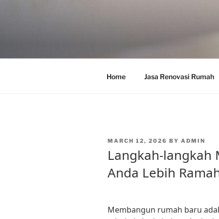
Skip
to
content
Home
Jasa Renovasi Rumah
POSTED
MARCH 12, 2026
BY
ADMIN
ON
Langkah-langkah
Anda Lebih Rama
Membangun rumah baru adala