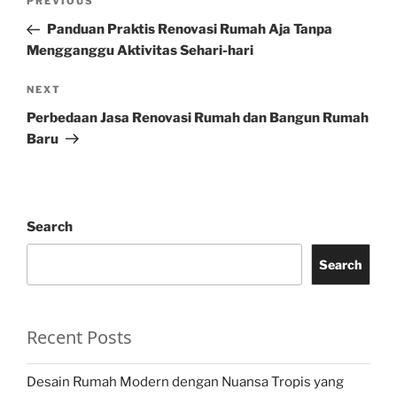
Previous
PREVIOUS
navigation
Post
Panduan Praktis Renovasi Rumah Aja Tanpa
Mengganggu Aktivitas Sehari-hari
Next
NEXT
Post
Perbedaan Jasa Renovasi Rumah dan Bangun Rumah
Baru
Search
Search
Recent Posts
Desain Rumah Modern dengan Nuansa Tropis yang