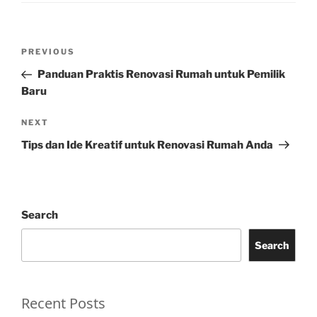
Post
Previous
PREVIOUS
navigation
Post
Panduan Praktis Renovasi Rumah untuk Pemilik
Baru
Next
NEXT
Post
Tips dan Ide Kreatif untuk Renovasi Rumah Anda
Search
Search
Recent Posts