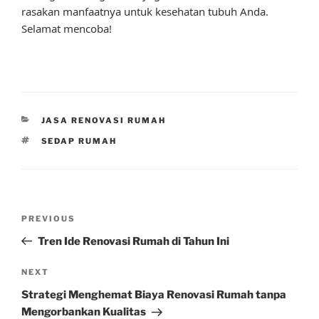
rasakan manfaatnya untuk kesehatan tubuh Anda.
Selamat mencoba!
CATEGORIES
JASA RENOVASI RUMAH
TAGS
SEDAP RUMAH
Post
Previous
PREVIOUS
navigation
Post
Tren Ide Renovasi Rumah di Tahun Ini
Next
NEXT
Post
Strategi Menghemat Biaya Renovasi Rumah tanpa
Mengorbankan Kualitas