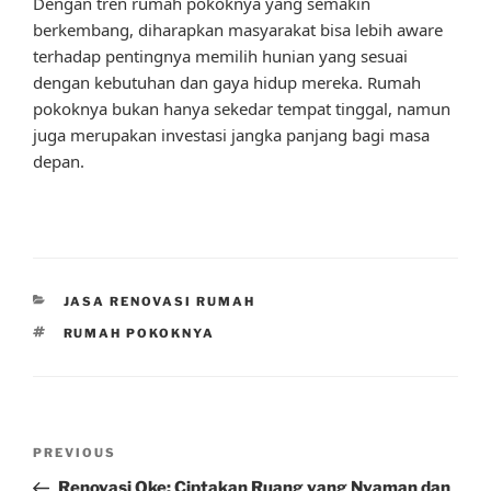
Dengan tren rumah pokoknya yang semakin
berkembang, diharapkan masyarakat bisa lebih aware
terhadap pentingnya memilih hunian yang sesuai
dengan kebutuhan dan gaya hidup mereka. Rumah
pokoknya bukan hanya sekedar tempat tinggal, namun
juga merupakan investasi jangka panjang bagi masa
depan.
CATEGORIES
JASA RENOVASI RUMAH
TAGS
RUMAH POKOKNYA
Post
Previous
PREVIOUS
navigation
Post
Renovasi Oke: Ciptakan Ruang yang Nyaman dan