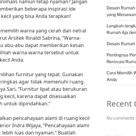
minimalis namun tetap nyaman? Jangan
Desain Rumah 
emberikan beberapa inspirasi ide
yang Menawa
kecil yang bisa Anda terapkan!
Langkah-langk
memilih warna yang cerah dan netral
Rumah Aja den
ut Arsitek Rinaldi Sabrina, “Warna-
Desain Rumah 
tau abu-abu dapat memberikan kesan
pilihlah warna-warna tersebut untuk
Pentingnya Pe
kecil Anda.
Renovasi Rum
Cara Memilih 
emilihan furnitur yang tepat. Gunakan
Anda
n ringkas agar tidak memenuhi ruang.
a Sari, “Furnitur lipat atau berukuran
g kecil, karena dapat disesuaikan
Recent
 untuk dipindahkan.”
lkan pencahayaan alami di ruang kecil
No comments t
erior Indra Wijaya, “Pencahayaan alami
 lebih luas dan nyaman.” Buatlah