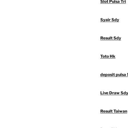
Slot Pulsa Tri
Syair Sdy
Result Sdy
Toto Hk
deposit pulsa
Live Draw Sd
Result Taiwan