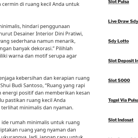
Slot Pulsa
 cermin di ruang kecil Anda untuk
Live Draw Sd
nimalis, hindari penggunaan
urut Desainer Interior Dini Pratiwi,
i yang sederhana namun menarik,
Sdy Lotto
an banyak dekorasi.” Pilihlah
iki warna dan motif serupa agar
Slot Deposit I
menjaga kebersihan dan kerapian ruang
Slot 5000
 Shui Budi Santoso, “Ruang yang rapi
 energi positif dan memberikan kesan
alu pastikan ruang kecil Anda
Togel Via Puls
 terlihat minimalis dan nyaman.
Slot Indosat
 ide rumah minimalis untuk ruang
nciptakan ruang yang nyaman dan
 ukurannya. Jadi, jangan ragu untuk