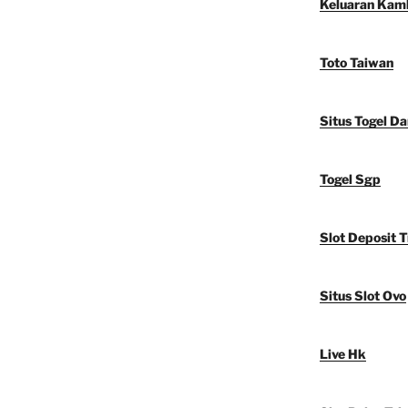
Keluaran Kam
Toto Taiwan
Situs Togel D
Togel Sgp
Slot Deposit T
Situs Slot Ovo
Live Hk