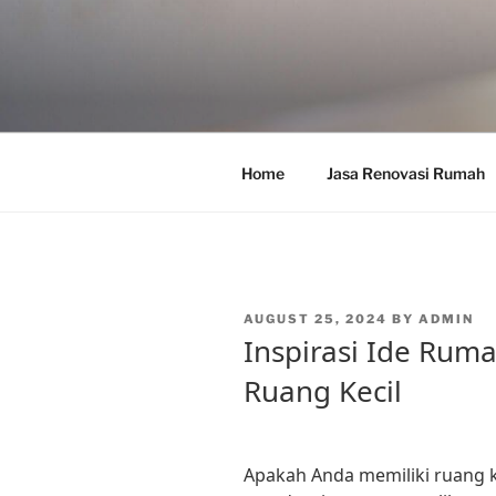
Skip
to
content
Home
Jasa Renovasi Rumah
POSTED
AUGUST 25, 2024
BY
ADMIN
ON
Inspirasi Ide Rum
Ruang Kecil
Apakah Anda memiliki ruang 