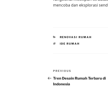
mencoba dan eksplorasi sendir
CATEGORIES
RENOVASI RUMAH
TAGS
IDE RUMAH
Post
Previous
PREVIOUS
navigation
Post
Tren Desain Rumah Terbaru di
Indonesia