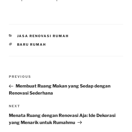
CATEGORIES
JASA RENOVASI RUMAH
TAGS
BARU RUMAH
Post
Previous
PREVIOUS
navigation
Post
Membuat Ruang Makan yang Sedap dengan
Renovasi Sederhana
Next
NEXT
Post
Menata Ruang dengan Renovasi Aja: Ide Dekorasi
yang Menarik untuk Rumahmu