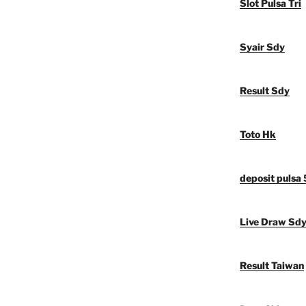
Slot Pulsa Tri
Syair Sdy
Result Sdy
Toto Hk
deposit pulsa
Live Draw Sd
Result Taiwan