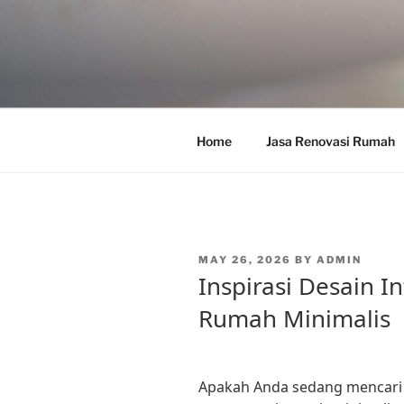
Skip
to
content
Home
Jasa Renovasi Rumah
POSTED
MAY 26, 2026
BY
ADMIN
ON
Inspirasi Desain I
Rumah Minimalis
Apakah Anda sedang mencari i