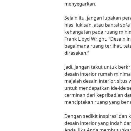
menyegarkan.
Selain itu, jangan lupakan pe
hias, lukisan, atau bantal s
kehangatan pada ruang minima
Frank Lloyd Wright, “Desain i
bagaimana ruang terlihat, tet
dirasakan.”
Jadi, jangan takut untuk ber
desain interior rumah minimal
majalah desain interior, situ
untuk mendapatkan ide-ide s
cerminan dari kepribadian dan
menciptakan ruang yang bena
Dengan sedikit inspirasi dan 
desain interior yang indah d
Anda. Jika Anda membutuhka