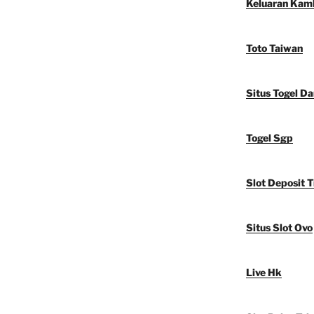
Keluaran Kam
Toto Taiwan
Situs Togel D
Togel Sgp
Slot Deposit T
Situs Slot Ovo
Live Hk