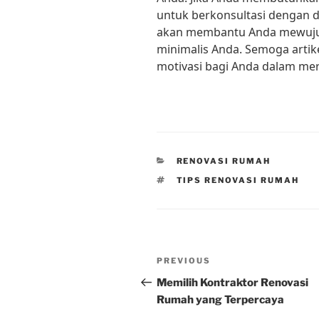
untuk berkonsultasi dengan de
akan membantu Anda mewujud
minimalis Anda. Semoga artike
motivasi bagi Anda dalam me
CATEGORIES
RENOVASI RUMAH
TAGS
TIPS RENOVASI RUMAH
Post
Previous
PREVIOUS
navigation
Post
Memilih Kontraktor Renovasi
Rumah yang Terpercaya