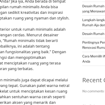
nda? Jika iya, Anda berada di tempat
Desain Rumah 
pilan rumah minimalis Anda bisa
yang Menawa
an sedikit kreativitas dan inspirasi
ptakan ruang yang nyaman dan stylish.
Langkah-langk
Rumah Aja den
interior untuk rumah minimalis adalah
Desain Rumah 
engan cerdas. Menurut desainer
n, “Rumah minimalis tidak berarti
Pentingnya Pe
baliknya, ini adalah tentang
Renovasi Rum
n fungsionalitas yang baik.” Dengan
Cara Memilih 
fungsi dan mengoptimalkan
Anda
at menciptakan ruang yang terasa
ran yang terbatas.
Recent
an minimalis juga dapat dicapai melalui
yang tepat. Gunakan palet warna netral
cokelat untuk menciptakan kesan ruang
No comments t
bahkan sentuhan warna cerah seperti
erikan aksen yang menarik dan