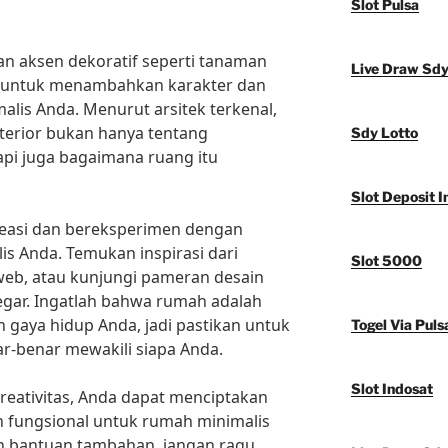
Slot Pulsa
ran aksen dekoratif seperti tanaman
Live Draw Sd
ofa untuk menambahkan karakter dan
lis Anda. Menurut arsitek terkenal,
nterior bukan hanya tentang
Sdy Lotto
api juga bagaimana ruang itu
Slot Deposit I
kreasi dan bereksperimen dengan
is Anda. Temukan inspirasi dari
Slot 5000
s web, atau kunjungi pameran desain
egar. Ingatlah bahwa rumah adalah
 gaya hidup Anda, jadi pastikan untuk
Togel Via Puls
r-benar mewakili siapa Anda.
Slot Indosat
kreativitas, Anda dapat menciptakan
an fungsional untuk rumah minimalis
n bantuan tambahan, jangan ragu