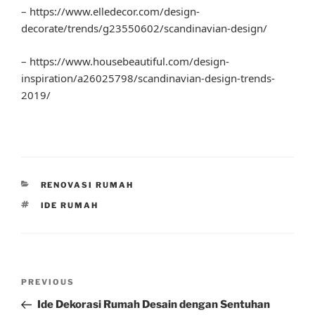
– https://www.elledecor.com/design-
decorate/trends/g23550602/scandinavian-design/
– https://www.housebeautiful.com/design-
inspiration/a26025798/scandinavian-design-trends-
2019/
CATEGORIES
RENOVASI RUMAH
TAGS
IDE RUMAH
Post
Previous
PREVIOUS
navigation
Post
Ide Dekorasi Rumah Desain dengan Sentuhan