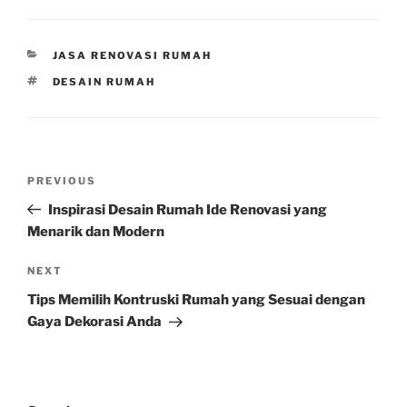
CATEGORIES
JASA RENOVASI RUMAH
TAGS
DESAIN RUMAH
Post
Previous
PREVIOUS
navigation
Post
Inspirasi Desain Rumah Ide Renovasi yang
Menarik dan Modern
Next
NEXT
Post
Tips Memilih Kontruski Rumah yang Sesuai dengan
Gaya Dekorasi Anda