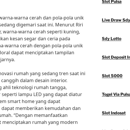
Slot Pulsa
warna-warna cerah dan pola-pola unik
Live Draw Sd
sedang digemari saat ini. Menurut Riri
or, warna-warna cerah seperti kuning,
ikan kesan segar dan ceria pada
Sdy Lotto
a-warna cerah dengan pola-pola unik
floral dapat menciptakan tampilan
Slot Deposit I
jarnya.
renovasi rumah yang sedang tren saat ini
Slot 5000
canggih dalam desain interior.
g ahli teknologi rumah tangga,
seperti lampu LED yang dapat diatur
Togel Via Puls
stem smart home yang dapat
ne dapat memberikan kemudahan dan
Slot Indosat
rumah. “Dengan memanfaatkan
at menciptakan rumah yang modern