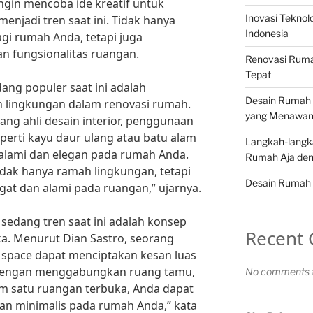
ngin mencoba ide kreatif untuk
Inovasi Teknol
njadi tren saat ini. Tidak hanya
Indonesia
gi rumah Anda, tetapi juga
an fungsionalitas ruangan.
Renovasi Ruma
Tepat
dang populer saat ini adalah
Desain Rumah 
 lingkungan dalam renovasi rumah.
yang Menawa
ang ahli desain interior, penggunaan
perti kayu daur ulang atau batu alam
Langkah-langk
lami dan elegan pada rumah Anda.
Rumah Aja den
idak hanya ramah lingkungan, tetapi
Desain Rumah 
at dan alami pada ruangan,” ujarnya.
ng sedang tren saat ini adalah konsep
Recent
a. Menurut Dian Sastro, seorang
n space dapat menciptakan kesan luas
Dengan menggabungkan ruang tamu,
No comments t
m satu ruangan terbuka, Anda dapat
n minimalis pada rumah Anda,” kata