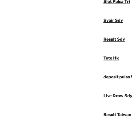
Slot Pulsa Tri
Syair Sdy
Result Sdy
Toto Hk
deposit pulsa
Live Draw Sd
Result Taiwan