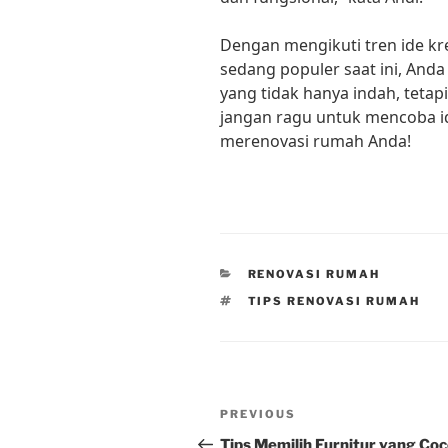
Dengan mengikuti tren ide kr
sedang populer saat ini, And
yang tidak hanya indah, tetap
jangan ragu untuk mencoba id
merenovasi rumah Anda!
CATEGORIES
RENOVASI RUMAH
TAGS
TIPS RENOVASI RUMAH
Post
Previous
PREVIOUS
navigation
Post
Tips Memilih Furnitur yang Co