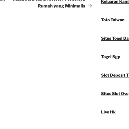
Keluaran Kam
Rumah yang Minimalis
Toto Taiwan
Situs Togel D
Togel Sgp
Slot Deposit T
Situs Slot Ovo
Live Hk