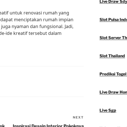
Live Draw Sd
eatif untuk renovasi rumah yang
a dapat menciptakan rumah impian
Slot Pulsa Ind
i juga nyaman dan fungsional. Jadi,
e-ide kreatif tersebut dalam
Slot Server Th
Slot Thailand
Prediksi Togel
Live Draw Ho
Live Sgp
NEXT
Next
Post
cok
Inspirasi Desain Interior Pokoknya