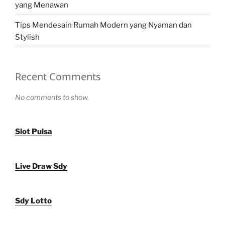
yang Menawan
Tips Mendesain Rumah Modern yang Nyaman dan
Stylish
Recent Comments
No comments to show.
Slot Pulsa
Live Draw Sdy
Sdy Lotto