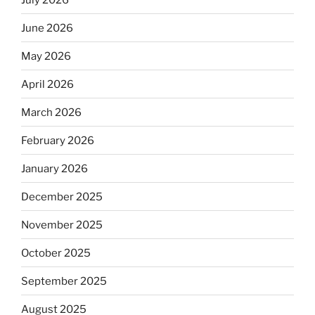
June 2026
May 2026
April 2026
March 2026
February 2026
January 2026
December 2025
November 2025
October 2025
September 2025
August 2025