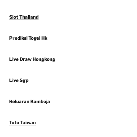
Slot Thailand
Prediksi Togel Hk
Live Draw Hongkong
Live Sgp
Keluaran Kamboja
Toto Taiwan