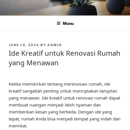
Skip
to
content
Menu
POSTED
JUNE 19, 2024
BY
ADMIN
ON
Ide Kreatif untuk Renovasi Rumah
yang Menawan
Ketika memikirkan tentang merenovasi rumah, ide
kreatif sangatlah penting untuk menciptakan tampilan
yang menawan. Ide kreatif untuk renovasi rumah dapat
membuat ruangan menjadi lebih nyaman dan
memberikan kesan yang berbeda. Dengan ide yang
tepat, rumah Anda bisa menjadi tempat yang indah dan
memikat.