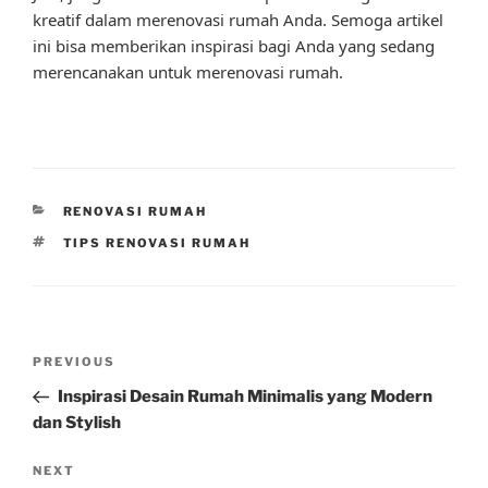
kreatif dalam merenovasi rumah Anda. Semoga artikel
ini bisa memberikan inspirasi bagi Anda yang sedang
merencanakan untuk merenovasi rumah.
CATEGORIES
RENOVASI RUMAH
TAGS
TIPS RENOVASI RUMAH
Post
Previous
PREVIOUS
navigation
Post
Inspirasi Desain Rumah Minimalis yang Modern
dan Stylish
Next
NEXT