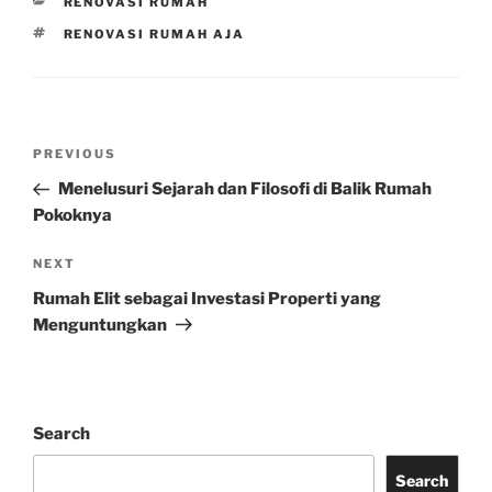
CATEGORIES
RENOVASI RUMAH
TAGS
RENOVASI RUMAH AJA
Post
Previous
PREVIOUS
navigation
Post
Menelusuri Sejarah dan Filosofi di Balik Rumah
Pokoknya
Next
NEXT
Post
Rumah Elit sebagai Investasi Properti yang
Menguntungkan
Search
Search