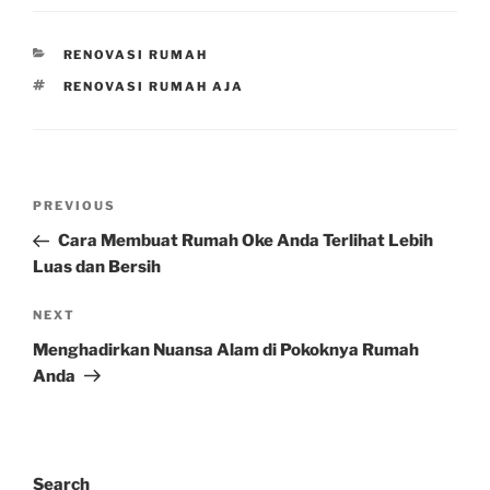
CATEGORIES
RENOVASI RUMAH
TAGS
RENOVASI RUMAH AJA
Post
Previous
PREVIOUS
navigation
Post
Cara Membuat Rumah Oke Anda Terlihat Lebih
Luas dan Bersih
Next
NEXT
Post
Menghadirkan Nuansa Alam di Pokoknya Rumah
Anda
Search