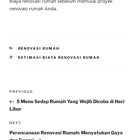
biaya renovasi rumah sebelum memulai proyek
renovasi rumah Anda.
CATEGORIES
RENOVASI RUMAH
TAGS
ESTIMASI BIAYA RENOVASI RUMAH
Post
Previous
PREVIOUS
navigation
Post
5 Menu Sedap Rumah Yang Wajib Dicoba di Hari
Libur
Next
NEXT
Post
Perencanaan Renovasi Rumah: Menyatukan Gaya