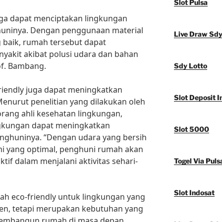
Slot Pulsa
uga dapat menciptakan lingkungan
huninya. Dengan penggunaan material
Live Draw Sd
g baik, rumah tersebut dapat
nyakit akibat polusi udara dan bahan
of. Bambang.
Sdy Lotto
friendly juga dapat meningkatkan
Slot Deposit I
Menurut penelitian yang dilakukan oleh
eorang ahli kesehatan lingkungan,
ngkungan dapat meningkatkan
Slot 5000
enghuninya. “Dengan udara yang bersih
i yang optimal, penghuni rumah akan
tif dalam menjalani aktivitas sehari-
Togel Via Puls
Slot Indosat
h eco-friendly untuk lingkungan yang
ren, tetapi merupakan kebutuhan yang
 membangun rumah di masa depan.