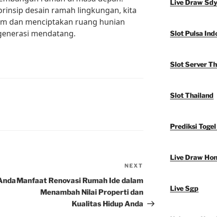
Live Draw Sd
insip desain ramah lingkungan, kita
lam dan menciptakan ruang hunian
generasi mendatang.
Slot Pulsa Ind
Slot Server Th
Slot Thailand
Prediksi Togel
Live Draw Ho
NEXT
Next
Post
 Anda
Manfaat Renovasi Rumah Ide dalam
Live Sgp
Menambah Nilai Properti dan
Kualitas Hidup Anda