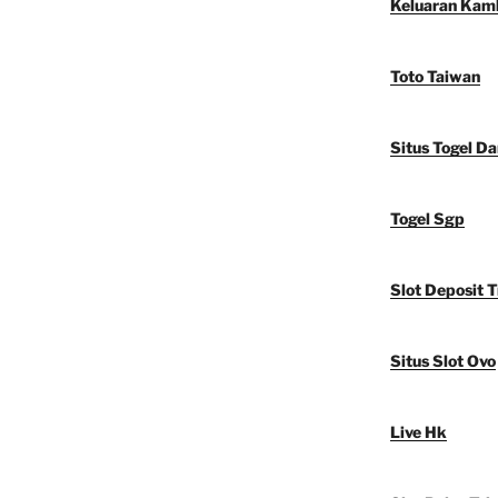
Keluaran Kam
Toto Taiwan
Situs Togel D
Togel Sgp
Slot Deposit T
Situs Slot Ovo
Live Hk