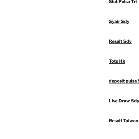
Slot Pulsa Tri
Syair Sdy
Result Sdy
Toto Hk
deposit pulsa
Live Draw Sd
Result Taiwan