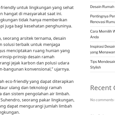
Desain Rumah 
friendly untuk lingkungan yang sehat
 hangat di masyarakat saat ini.
Pentingnya Pe
ngkungan tidak hanya memberikan
Renovasi Rum
api juga bagi kesehatan penghuninya.
Cara Memilih 
Anda
, seorang arsitek ternama, desain
 solusi terbaik untuk menjaga
Inspirasi Desa
igus menciptakan ruang hunian yang
yang Menawa
rinsip-prinsip desain ramah
Tips Mendesa
rangi jejak karbon dan polusi udara
Stylish
n-bangunan konvensional,” ujarnya.
ah eco-friendly yang dapat diterapkan
Recent
daur ulang dan teknologi ramah
a dan sistem pengolahan air limbah.
g Suhendro, seorang pakar lingkungan,
No comments t
ang dapat mengurangi jumlah limbah
ingkungan.