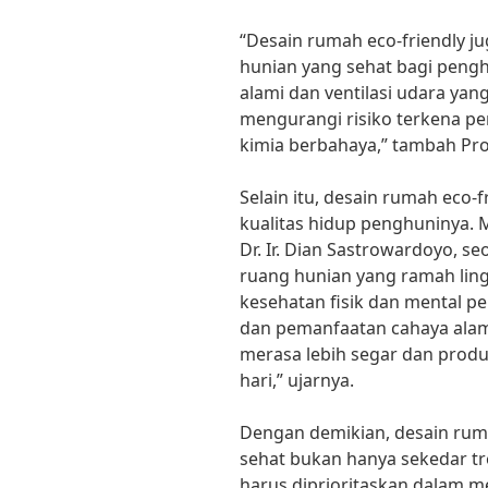
“Desain rumah eco-friendly j
hunian yang sehat bagi peng
alami dan ventilasi udara yan
mengurangi risiko terkena pe
kimia berbahaya,” tambah Pr
Selain itu, desain rumah eco-
kualitas hidup penghuninya. 
Dr. Ir. Dian Sastrowardoyo, s
ruang hunian yang ramah li
kesehatan fisik dan mental p
dan pemanfaatan cahaya alam
merasa lebih segar dan produk
hari,” ujarnya.
Dengan demikian, desain ruma
sehat bukan hanya sekedar t
harus diprioritaskan dalam