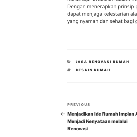
Dengan menerapkan prinsip-pr
dapat menjaga kelestarian a
yang nyaman dan sehat bagi 
CATEGORIES
JASA RENOVASI RUMAH
TAGS
DESAIN RUMAH
Post
Previous
PREVIOUS
navigation
Post
Menjadikan Ide Rumah Impian
Menjadi Kenyataan melalui
Renovasi