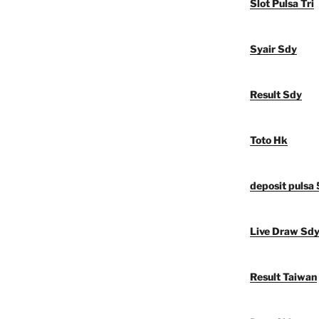
Slot Pulsa Tri
Syair Sdy
Result Sdy
Toto Hk
deposit pulsa
Live Draw Sd
Result Taiwan