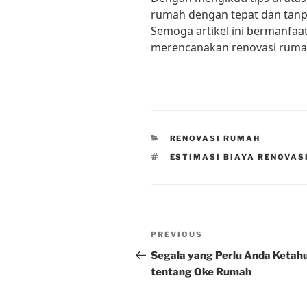
rumah dengan tepat dan tanp
Semoga artikel ini bermanfaa
merencanakan renovasi ruma
CATEGORIES
RENOVASI RUMAH
TAGS
ESTIMASI BIAYA RENOVAS
Post
Previous
PREVIOUS
navigation
Post
Segala yang Perlu Anda Ketahu
tentang Oke Rumah