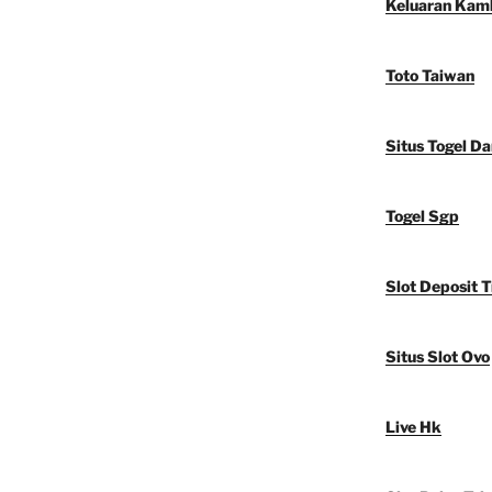
Keluaran Kam
Toto Taiwan
Situs Togel D
Togel Sgp
Slot Deposit T
Situs Slot Ovo
Live Hk