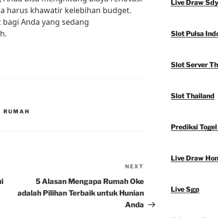
Live Draw Sd
a harus khawatir kelebihan budget.
t bagi Anda yang sedang
h.
Slot Pulsa Ind
Slot Server Th
Slot Thailand
I RUMAH
Prediksi Togel
Live Draw Ho
NEXT
Next
Post
i
5 Alasan Mengapa Rumah Oke
Live Sgp
adalah Pilihan Terbaik untuk Hunian
Anda