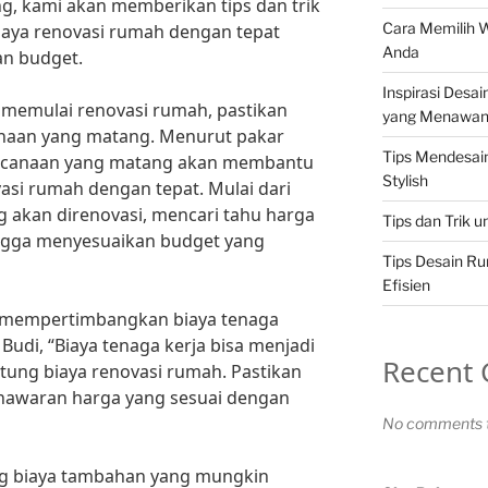
g, kami akan memberikan tips dan trik
Cara Memilih 
iaya renovasi rumah dengan tepat
Anda
an budget.
Inspirasi Desa
memulai renovasi rumah, pastikan
yang Menawa
naan yang matang. Menurut pakar
Tips Mendesa
erencanaan yang matang akan membantu
Stylish
si rumah dengan tepat. Mulai dari
akan direnovasi, mencari tahu harga
Tips dan Trik 
ingga menyesuaikan budget yang
Tips Desain R
Efisien
ga mempertimbangkan biaya tenaga
Budi, “Biaya tenaga kerja bisa menjadi
Recent
tung biaya renovasi rumah. Pastikan
awaran harga yang sesuai dengan
No comments t
ng biaya tambahan yang mungkin