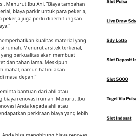
Slot Pulsa
i. Menurut Ibu Ani, “Biaya tambahan
erial, biaya parkir untuk para pekerja,
 pekerja juga perlu diperhitungkan
Live Draw Sd
aya.”
 memperhatikan kualitas material yang
Sdy Lotto
i rumah. Menurut arsitek terkenal,
l yang berkualitas akan membuat
Slot Deposit I
wet dan tahan lama. Meskipun
ih mahal, namun hal ini akan
di masa depan.”
Slot 5000
eminta bantuan dari ahli atau
g biaya renovasi rumah. Menurut Ibu
Togel Via Puls
enovasi Anda kepada ahli atau
endapatkan perkiraan biaya yang lebih
Slot Indosat
s, Anda bisa menghitung biaya renovasi