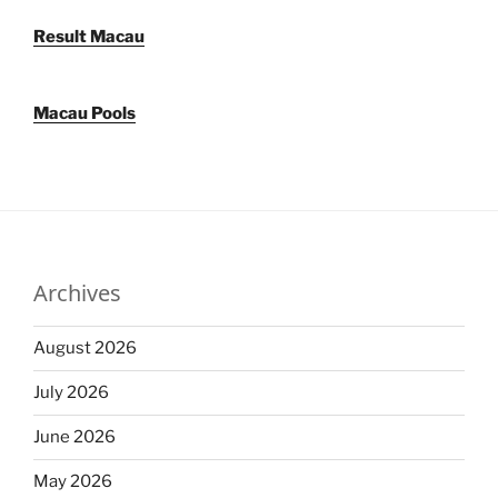
Result Macau
Macau Pools
Archives
August 2026
July 2026
June 2026
May 2026