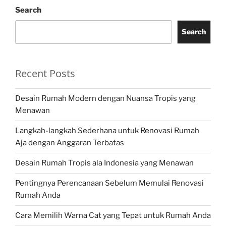
Search
Search
Recent Posts
Desain Rumah Modern dengan Nuansa Tropis yang
Menawan
Langkah-langkah Sederhana untuk Renovasi Rumah
Aja dengan Anggaran Terbatas
Desain Rumah Tropis ala Indonesia yang Menawan
Pentingnya Perencanaan Sebelum Memulai Renovasi
Rumah Anda
Cara Memilih Warna Cat yang Tepat untuk Rumah Anda