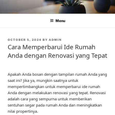
Skip
to
content
Menu
POSTED
OCTOBER 5, 2024
BY
ADMIN
ON
Cara Memperbarui Ide Rumah
Anda dengan Renovasi yang Tepat
Apakah Anda bosan dengan tampilan rumah Anda yang
saat ini? Jika ya, mungkin saatnya untuk
mempertimbangkan untuk memperbarui ide rumah
Anda dengan melakukan renovasi yang tepat. Renovasi
adalah cara yang sempurna untuk memberikan
sentuhan segar pada rumah Anda dan meningkatkan
nilai propertinya.