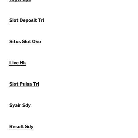
Slot Deposit Tri
Situs Slot Ovo
Live Hk
Slot Pulsa Tri
Syair Sdy
Result Sdy