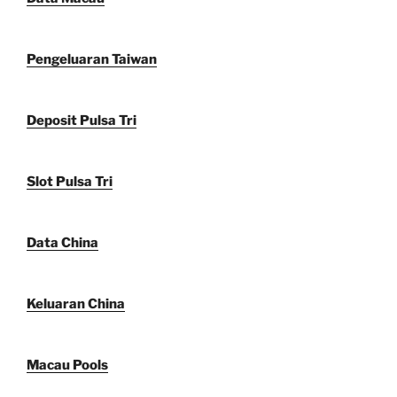
Pengeluaran Taiwan
Deposit Pulsa Tri
Slot Pulsa Tri
Data China
Keluaran China
Macau Pools