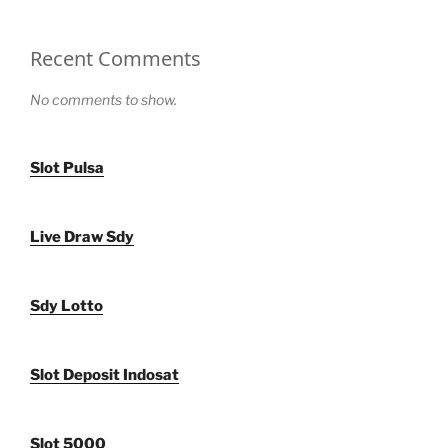
Recent Comments
No comments to show.
Slot Pulsa
Live Draw Sdy
Sdy Lotto
Slot Deposit Indosat
Slot 5000