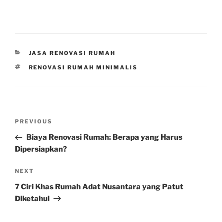
CATEGORIES
JASA RENOVASI RUMAH
TAGS
RENOVASI RUMAH MINIMALIS
Post
Previous
PREVIOUS
navigation
Post
Biaya Renovasi Rumah: Berapa yang Harus
Dipersiapkan?
Next
NEXT
Post
7 Ciri Khas Rumah Adat Nusantara yang Patut
Diketahui